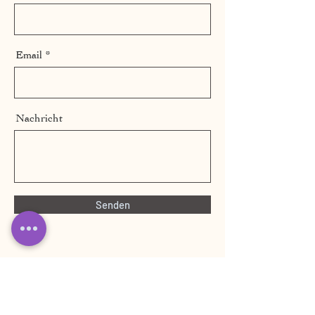
Email
Nachricht
Senden
Per Telefon unter:
+43 677 64804534